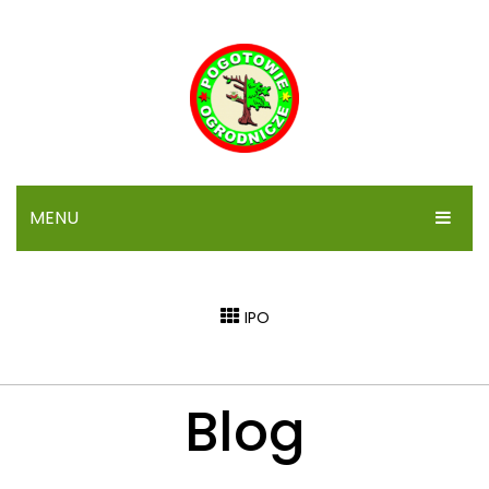
MENU
STRONA GŁÓWNA
IPO
IPO
SYGNALIZACJA
Blog
ARTYKUŁY
FORUM