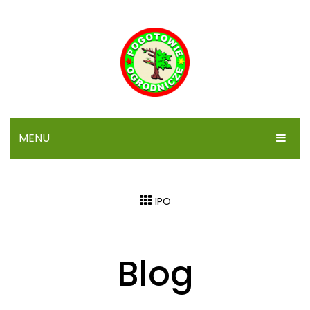
MENU
STRONA GŁÓWNA
IPO
IPO
SYGNALIZACJA
Blog
ARTYKUŁY
FORUM