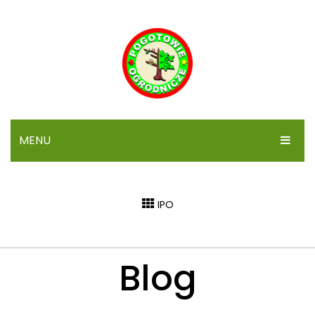
MENU
STRONA GŁÓWNA
IPO
IPO
SYGNALIZACJA
Blog
ARTYKUŁY
FORUM