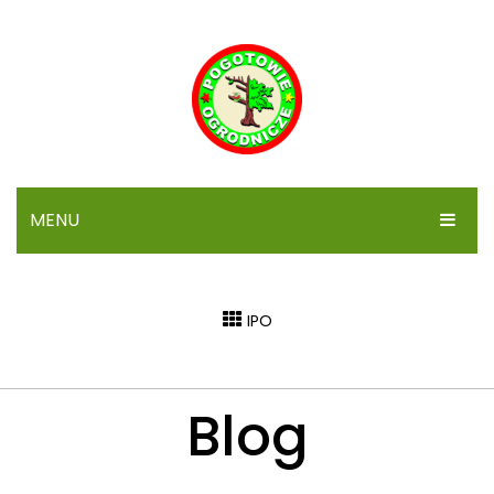
MENU
STRONA GŁÓWNA
IPO
IPO
SYGNALIZACJA
Blog
ARTYKUŁY
FORUM